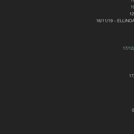
7
1
12
16/11/19 – ELLINO
17/12
17
0