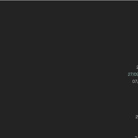
27/0
07
2