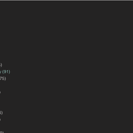
)
 (91)
75)
)
6)
)