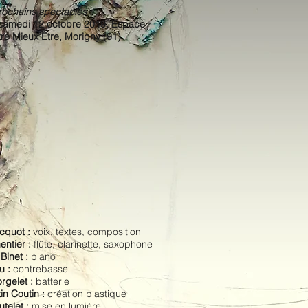
rochains spectacles :
 samedi 12 octobre 2019, Espace
tre Mieux Etre, Morigny (91)
acquot :
voix, textes, composition
entier :
flûte, clarinette, saxophone
Binet :
piano
u :
contrebasse
rgelet :
batterie
in Coutin :
création plastique
utelet :
mise en lumière