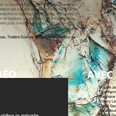
 ou traversée d'instants entre l'obscur et la
P
tion est à la fois singulier et tristement banal.
-
exprime ici sa longue lutte contre la maladie
E
min de maladie, de guérison, de transformation …
ent pour conduire le public dans un univers
es, Théâtre Eole de Gommerville, Théâtre de
DÉO
AVEC
Brigitte J
Cyril Parm
Stéphane 
Thierry Le
David Geo
Anne Bout
Pascal Sa