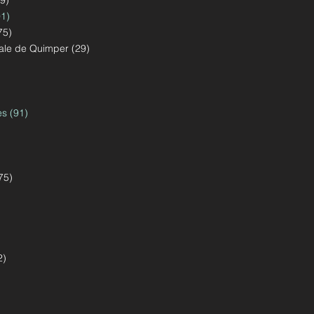
9)
1)
75)
ale de Quimper (29)
s (91)
75)
2)
)