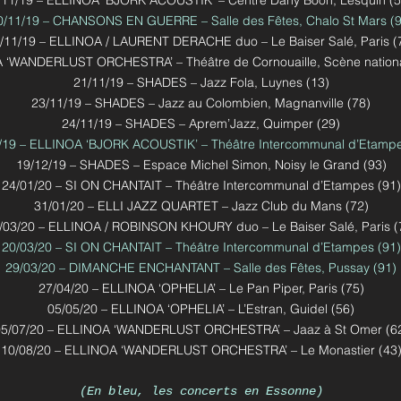
/11/19 – ELLINOA ‘BJORK ACOUSTIK’ – Centre Dany Boon, Lesquin (5
0/11/19 – CHANSONS EN GUERRE – Salle des Fêtes, Chalo St Mars (9
/11/19 – ELLINOA / LAURENT DERACHE duo – Le Baiser Salé, Paris (
A ‘WANDERLUST ORCHESTRA’ – Théâtre de Cornouaille, Scène nation
21/11/19 – SHADES – Jazz Fola, Luynes (13)
23/11/19 – SHADES – Jazz au Colombien, Magnanville (78)
24/11/19 – SHADES – Aprem’Jazz, Quimper (29)
/19 – ELLINOA ‘BJORK ACOUSTIK’ – Théâtre Intercommunal d’Etampe
19/12/19 – SHADES – Espace Michel Simon, Noisy le Grand (93)
24/01/20 – SI ON CHANTAIT – Théâtre Intercommunal d’Etampes (91)
31/01/20 – ELLI JAZZ QUARTET – Jazz Club du Mans (72)
/03/20 – ELLINOA / ROBINSON KHOURY duo – Le Baiser Salé, Paris (
20/03/20 – SI ON CHANTAIT – Théâtre Intercommunal d’Etampes (91)
29/03/20 – DIMANCHE ENCHANTANT – Salle des Fêtes, Pussay (91)
27/04/20 – ELLINOA ‘OPHELIA’ – Le Pan Piper, Paris (75)
05/05/20 – ELLINOA ‘OPHELIA’ – L’Estran, Guidel (56)
5/07/20 – ELLINOA ‘WANDERLUST ORCHESTRA’ – Jaaz à St Omer (6
10/08/20 – ELLINOA ‘WANDERLUST ORCHESTRA’ – Le Monastier (43
(En bleu, les concerts en Essonne)